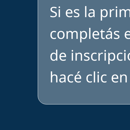
Si es la pri
completás e
de inscripci
hacé clic e